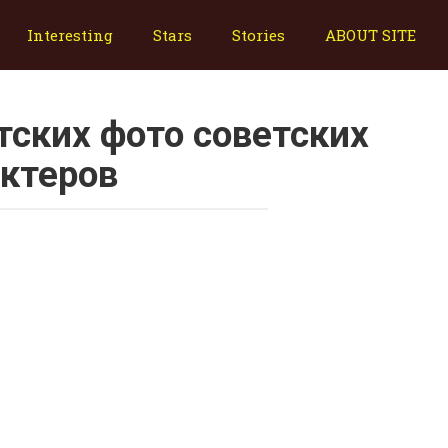
Interesting
Stars
Stories
ABOUT SITE
тских фото советских
ктеров