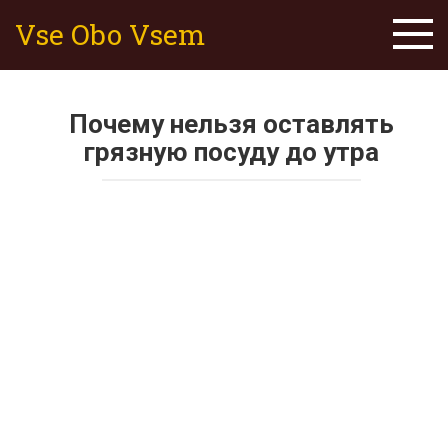
Skip
Vse Obo Vsem
to
content
Почему нельзя оставлять
грязную посуду до утра