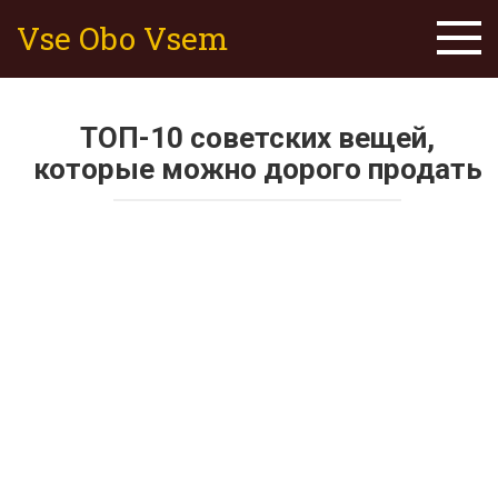
Skip
Vse Obo Vsem
to
content
ТОП-10 советских вещей,
которые можно дорого продать