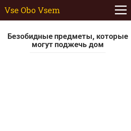
Skip
Vse Obo Vsem
to
content
Безобидные предметы, которые
могут поджечь дом