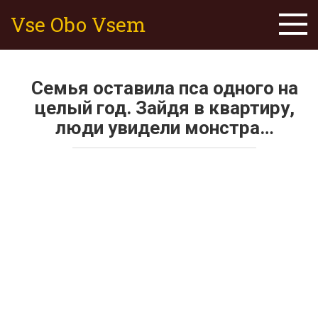
Skip
Vse Obo Vsem
to
content
Cемья оставила пса одного на
целый год. Зайдя в квартиру,
люди увидели монстра…